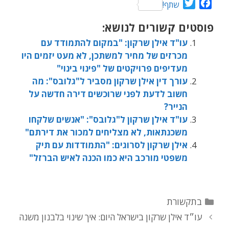
T
F
שתף!
w
a
פוסטים קשורים לנושא:
i
c
t
e
עו"ד אילן שרקון: "במקום להתמודד עם
t
b
מכרזים של מחיר למשתכן, לא מעט יזמים היו
e
o
מעדיפים פרויקטים של "פינוי בינוי"
r
o
עורך דין אילן שרקון מסביר ל"גלובס": מה
k
חשוב לדעת לפני שרוכשים דירה חדשה על
הנייר?
עו"ד אילן שרקון ל"גלובס": "אנשים שלקחו
משכנתאות, לא מצליחים למכור את דירתם"
אילן שרקון לסרוגים: "התמודדות עם תיק
משפטי מורכב היא כמו הכנה לאיש הברזל"
קטגוריות
בתקשורת
עו״ד אילן שרקון בישראל היום: איך שינוי בלבנון משנה