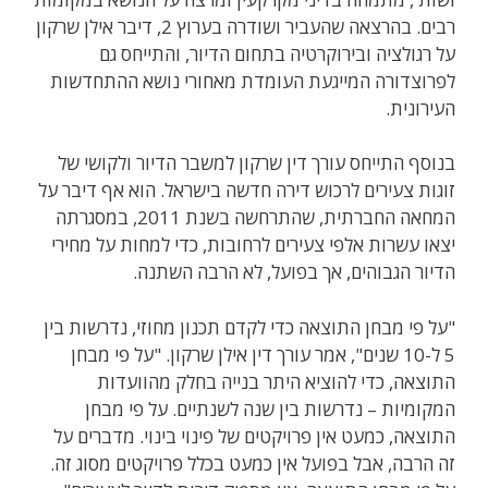
רבים. בהרצאה שהעביר ושודרה בערוץ 2, דיבר אילן שרקון
על רגולציה ובירוקרטיה בתחום הדיור, והתייחס גם
לפרוצדורה המייגעת העומדת מאחורי נושא ההתחדשות
העירונית.
בנוסף התייחס עורך דין שרקון למשבר הדיור ולקושי של
זוגות צעירים לרכוש דירה חדשה בישראל. הוא אף דיבר על
המחאה החברתית, שהתרחשה בשנת 2011, במסגרתה
יצאו עשרות אלפי צעירים לרחובות, כדי למחות על מחירי
הדיור הגבוהים, אך בפועל, לא הרבה השתנה.
"על פי מבחן התוצאה כדי לקדם תכנון מחוזי, נדרשות בין
5 ל-10 שנים", אמר עורך דין אילן שרקון. "על פי מבחן
התוצאה, כדי להוציא היתר בנייה בחלק מהוועדות
המקומיות – נדרשות בין שנה לשנתיים. על פי מבחן
התוצאה, כמעט אין פרויקטים של פינוי בינוי. מדברים על
זה הרבה, אבל בפועל אין כמעט בכלל פרויקטים מסוג זה.