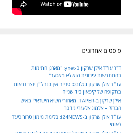
פוסטים אחרונים
ד"ר עו"ד אילן שרקון ב-ynet: "מארגן חתימות
בהתחדשות עירונית הוא לא מאכער"
עו״ד אילן שרקון בגלובס: טרייד אין בנדל״ן יוצר ודאות
בתקופה של קיפאון ביד שנייה
אילן שרקון ב-TAPER: מאחורי השיא הישראלי באיש
הברזל – אלמוג אלעזרי מדבר
עו״ד אילן שרקון ב-i24NEWS: בלימת מימון טרור כיעד
לאומי