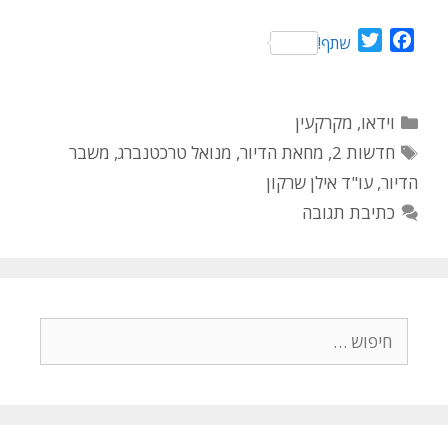
T
F
שתף!
w
a
i
c
t
e
קטגוריות
וידאו
,
מקרקעין
t
b
תגיות
חדשות 2
,
מחאת הדיור
,
מנואל טרכטנברג
,
משבר
e
o
הדיור
,
עו"ד אילן שרקון
r
o
k
כתיבת תגובה
חיפוש: