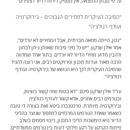
על פי מבחן התוצאה, אין מספיק דירות לדיור לצעירים".
"הסיבה העיקרית למחירים הגבוהים – בירוקרטיה
ועודף רגולציה"
"נכון, הייתה מחאה חברתית, אבל המחירים לא יורדים",
אמר אילן שרקון. "יש כל מיני סיבות שאותן ניתן לבחון
ולהבין מדוע מחירי הדיור לא יורדים. בתור אחד שמלווה
הרבה מאוד ועדות תכנון ופרויקטים רבים, אני רוצה להגיד
שהסיבה העיקרית לכך היא הנושא של בירוקרטיה ועודף
רגולציה".
עו"ד אילן שרקון סיכם: "לא בטוח שזה קשור בשיווק
ובגורמים רבים אחרים, אלא קשור לעודף רגולציה
ובירוקרטיה מיותרת. טרכטנברג ביטא זאת בצורה די טובה
כשאמר שאחד הגורמים המרכזיים למחסור שנוצר בהליכי
הדיור היא הימשכות הליכי התכנון, ריבוי חסמים בשלב
פיתוח הקרקע על רקע חילוקי דעות בין גורמים ממשלתיים;