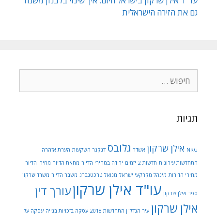
עו״ד אילן שרקון בישראל היום: איך שינוי בלבנון משנה
גם את הזירה הישראלית
חיפוש:
תגיות
גלובס
אילן שרקון
NRG
אשדר
דנקנר השקעות
הערת אזהרה
התחדשות עירונית
חדשות 2
יזמים
ירידה במחירי הדיור
מחאת הדיור
מחירי הדיור
מחירי הדירות
מינהל מקרקעי ישראל
מנואל טרכטנברג
משבר הדיור
משרד שרקון
עו"ד אילן שרקון
עורך דין
ספר אילן שרקון
אילן שרקון
עיר הנדל"ן התחדשות 2018
עסקה בזכויות בנייה
עסקה על