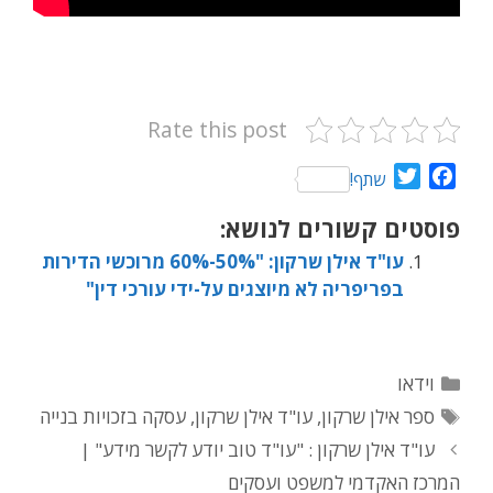
Rate this post
T
F
שתף!
w
a
פוסטים קשורים לנושא:
i
c
t
e
עו"ד אילן שרקון: "50%-60% מרוכשי הדירות
t
b
בפריפריה לא מיוצגים על-ידי עורכי דין"
e
o
r
o
k
קטגוריות
וידאו
תגיות
ספר אילן שרקון
,
עו"ד אילן שרקון
,
עסקה בזכויות בנייה
עו"ד אילן שרקון : "עו"ד טוב יודע לקשר מידע" |
המרכז האקדמי למשפט ועסקים