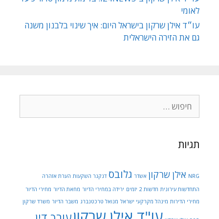
לאומי
עו״ד אילן שרקון בישראל היום: איך שינוי בלבנון משנה
גם את הזירה הישראלית
חיפוש:
תגיות
גלובס
אילן שרקון
NRG
אשדר
דנקנר השקעות
הערת אזהרה
התחדשות עירונית
חדשות 2
יזמים
ירידה במחירי הדיור
מחאת הדיור
מחירי הדיור
מחירי הדירות
מינהל מקרקעי ישראל
מנואל טרכטנברג
משבר הדיור
משרד שרקון
עו"ד אילן שרקון
עורך דין