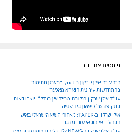
פוסטים אחרונים
ד"ר עו"ד אילן שרקון ב-ynet: "מארגן חתימות
בהתחדשות עירונית הוא לא מאכער"
עו״ד אילן שרקון בגלובס: טרייד אין בנדל״ן יוצר ודאות
בתקופה של קיפאון ביד שנייה
אילן שרקון ב-TAPER: מאחורי השיא הישראלי באיש
הברזל – אלמוג אלעזרי מדבר
עו״ד אילן שרקון ב-i24NEWS: בלימת מימון טרור כיעד