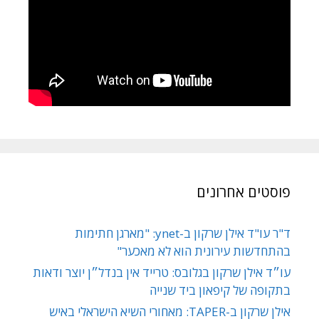
פוסטים אחרונים
ד"ר עו"ד אילן שרקון ב-ynet: "מארגן חתימות
בהתחדשות עירונית הוא לא מאכער"
עו״ד אילן שרקון בגלובס: טרייד אין בנדל״ן יוצר ודאות
בתקופה של קיפאון ביד שנייה
אילן שרקון ב-TAPER: מאחורי השיא הישראלי באיש