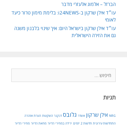
הברזל – אלמוג אלעזרי מדבר
עו״ד אילן שרקון ב-i24NEWS: בלימת מימון טרור כיעד
לאומי
עו״ד אילן שרקון בישראל היום: איך שינוי בלבנון משנה
גם את הזירה הישראלית
חיפוש:
תגיות
גלובס
אילן שרקון
NRG
אשדר
דנקנר השקעות
הערת אזהרה
התחדשות עירונית
חדשות 2
יזמים
ירידה במחירי הדיור
מחאת הדיור
מחירי הדיור