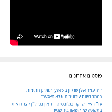
פוסטים אחרונים
ד"ר עו"ד אילן שרקון ב-ynet: "מארגן חתימות
בהתחדשות עירונית הוא לא מאכער"
עו״ד אילן שרקון בגלובס: טרייד אין בנדל״ן יוצר ודאות
בתקופה של קיפאון ביד שנייה