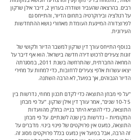
רבים. בהרצאה שהעביר ושודרה בערוץ 2, דיבר אילן שרקון
על רגולציה ובירוקרטיה בתחום הדיור, והתייחס גם
לפרוצדורה המייגעת העומדת מאחורי נושא ההתחדשות
העירונית.
בנוסף התייחס עורך דין שרקון למשבר הדיור ולקושי של
זוגות צעירים לרכוש דירה חדשה בישראל. הוא אף דיבר על
המחאה החברתית, שהתרחשה בשנת 2011, במסגרתה
יצאו עשרות אלפי צעירים לרחובות, כדי למחות על מחירי
הדיור הגבוהים, אך בפועל, לא הרבה השתנה.
"על פי מבחן התוצאה כדי לקדם תכנון מחוזי, נדרשות בין
5 ל-10 שנים", אמר עורך דין אילן שרקון. "על פי מבחן
התוצאה, כדי להוציא היתר בנייה בחלק מהוועדות
המקומיות – נדרשות בין שנה לשנתיים. על פי מבחן
התוצאה, כמעט אין פרויקטים של פינוי בינוי. מדברים על
זה הרבה, אבל בפועל אין כמעט בכלל פרויקטים מסוג זה.