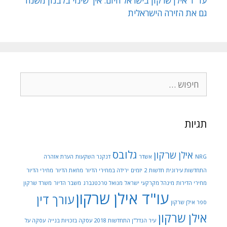
עו״ד אילן שרקון בישראל היום: איך שינוי בלבנון משנה
גם את הזירה הישראלית
חיפוש:
תגיות
גלובס
אילן שרקון
NRG
אשדר
דנקנר השקעות
הערת אזהרה
התחדשות עירונית
חדשות 2
יזמים
ירידה במחירי הדיור
מחאת הדיור
מחירי הדיור
מחירי הדירות
מינהל מקרקעי ישראל
מנואל טרכטנברג
משבר הדיור
משרד שרקון
עו"ד אילן שרקון
עורך דין
ספר אילן שרקון
אילן שרקון
עיר הנדל"ן התחדשות 2018
עסקה בזכויות בנייה
עסקה על