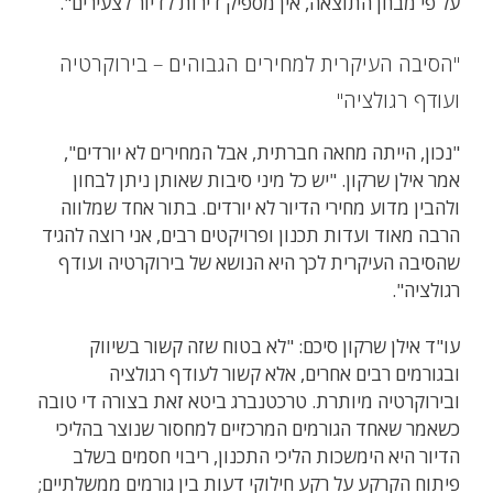
על פי מבחן התוצאה, אין מספיק דירות לדיור לצעירים".
"הסיבה העיקרית למחירים הגבוהים – בירוקרטיה
ועודף רגולציה"
"נכון, הייתה מחאה חברתית, אבל המחירים לא יורדים",
אמר אילן שרקון. "יש כל מיני סיבות שאותן ניתן לבחון
ולהבין מדוע מחירי הדיור לא יורדים. בתור אחד שמלווה
הרבה מאוד ועדות תכנון ופרויקטים רבים, אני רוצה להגיד
שהסיבה העיקרית לכך היא הנושא של בירוקרטיה ועודף
רגולציה".
עו"ד אילן שרקון סיכם: "לא בטוח שזה קשור בשיווק
ובגורמים רבים אחרים, אלא קשור לעודף רגולציה
ובירוקרטיה מיותרת. טרכטנברג ביטא זאת בצורה די טובה
כשאמר שאחד הגורמים המרכזיים למחסור שנוצר בהליכי
הדיור היא הימשכות הליכי התכנון, ריבוי חסמים בשלב
פיתוח הקרקע על רקע חילוקי דעות בין גורמים ממשלתיים;