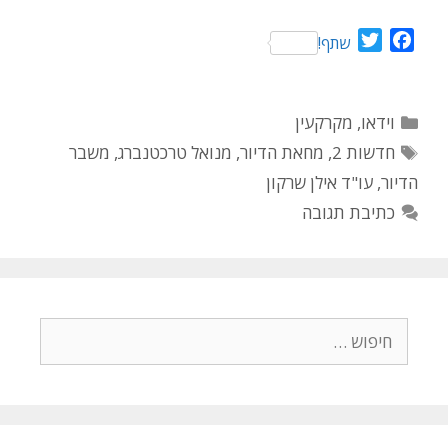
T
F
שתף!
w
a
i
c
t
e
קטגוריות
וידאו
,
מקרקעין
t
b
תגיות
חדשות 2
,
מחאת הדיור
,
מנואל טרכטנברג
,
משבר
e
o
הדיור
,
עו"ד אילן שרקון
r
o
k
כתיבת תגובה
חיפוש: