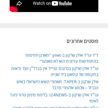
פוסטים אחרונים
ד"ר עו"ד אילן שרקון ב-ynet: "מארגן חתימות
בהתחדשות עירונית הוא לא מאכער"
עו״ד אילן שרקון בגלובס: טרייד אין בנדל״ן יוצר ודאות
בתקופה של קיפאון ביד שנייה
אילן שרקון ב-TAPER: מאחורי השיא הישראלי באיש
הברזל – אלמוג אלעזרי מדבר
עו״ד אילן שרקון ב-i24NEWS: בלימת מימון טרור כיעד
לאומי