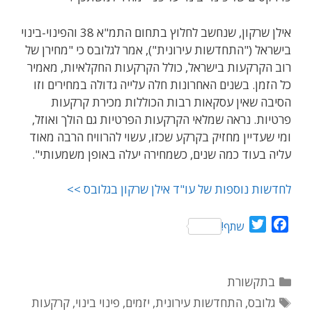
אילן שרקון, שנחשב לחלוץ בתחום התמ"א 38 והפינוי-בינוי
בישראל ("התחדשות עירונית"), אמר לגלובס כי "מחירן של
רוב הקרקעות בישראל, כולל הקרקעות החקלאיות, מאמיר
כל הזמן. בשנים האחרונות חלה עלייה גדולה במחירים וזו
הסיבה שאין עסקאות רבות הכוללות מכירת קרקעות
פרטיות. נראה שמלאי הקרקעות הפרטיות גם הולך ואוזל,
ומי שעדיין מחזיק בקרקע שכזו, עשוי להרוויח הרבה מאוד
עליה בעוד כמה שנים, כשמחירה יעלה באופן משמעותי".
לחדשות נוספות של עו"ד אילן שרקון בגלובס >>
T
F
שתף!
w
a
i
c
t
e
קטגוריות
בתקשורת
t
b
תגיות
גלובס
,
התחדשות עירונית
,
יזמים
,
פינוי בינוי
,
קרקעות
e
o