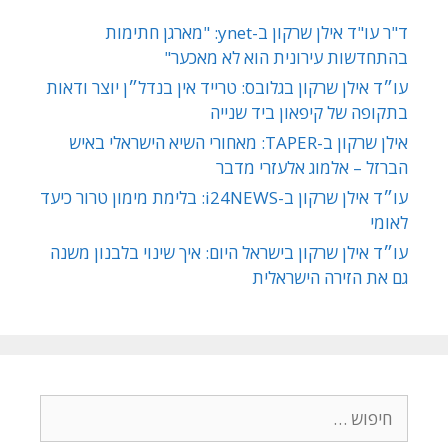
ד"ר עו"ד אילן שרקון ב-ynet: "מארגן חתימות
בהתחדשות עירונית הוא לא מאכער"
עו״ד אילן שרקון בגלובס: טרייד אין בנדל״ן יוצר ודאות
בתקופה של קיפאון ביד שנייה
אילן שרקון ב-TAPER: מאחורי השיא הישראלי באיש
הברזל – אלמוג אלעזרי מדבר
עו״ד אילן שרקון ב-i24NEWS: בלימת מימון טרור כיעד
לאומי
עו״ד אילן שרקון בישראל היום: איך שינוי בלבנון משנה
גם את הזירה הישראלית
חיפוש: