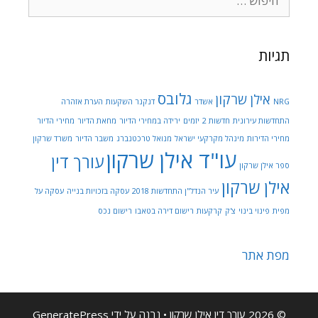
תגיות
גלובס
אילן שרקון
NRG
אשדר
דנקנר השקעות
הערת אזהרה
התחדשות עירונית
חדשות 2
יזמים
ירידה במחירי הדיור
מחאת הדיור
מחירי הדיור
מחירי הדירות
מינהל מקרקעי ישראל
מנואל טרכטנברג
משבר הדיור
משרד שרקון
עו"ד אילן שרקון
עורך דין
ספר אילן שרקון
אילן שרקון
עיר הנדל"ן התחדשות 2018
עסקה בזכויות בנייה
עסקה על
מפית
פינוי בינוי
צ'ק
קרקעות
רישום דירה בטאבו
רישום נכס
מפת אתר
© 2026 עורך דין אילן שרקון
• נבנה על ידי
GeneratePress