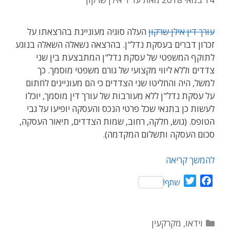
עורך דין אילן שרקון
העלה סוגיה מעוניינת בהרצאתו על
זכרון דברים בעסקת נדל"ן. בהרצאה נשאלה השאלה בנוגע
לתוקף המשפטי של עסקת נדל"ן המתבצעת בין שני
צדדים וללא ליווי מקצועי של גורם משפטי מוסמך. כך
למשל, היה והחליטו שני הצדדים כי הם מעוניינים לחתום
על עסקת נדל"ן ללא מעורבות של עורך דין מוסמך, יוכלו
לעשות כן בתנאי שכל פרטי הנכס והעסקה יופיעו על גבי
הטופס. (גוש, חלקה, רחוב, שמות הצדדים, תיאור העסקה,
סכום העסקה ותשלום המקדמה).
להמשך קריאה
T
F
שתף!
w
a
i
c
t
e
קטגוריות
וידאו
,
מקרקעין