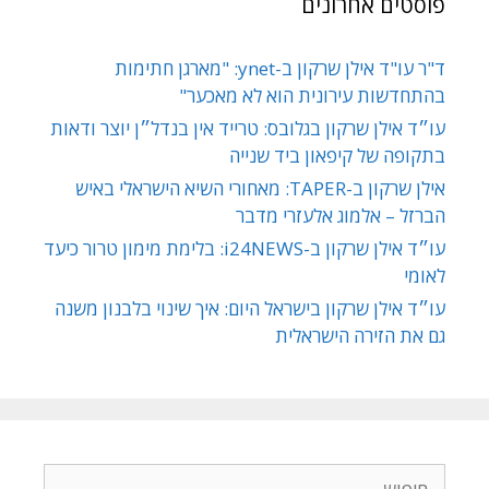
פוסטים אחרונים
ד"ר עו"ד אילן שרקון ב-ynet: "מארגן חתימות
בהתחדשות עירונית הוא לא מאכער"
עו״ד אילן שרקון בגלובס: טרייד אין בנדל״ן יוצר ודאות
בתקופה של קיפאון ביד שנייה
אילן שרקון ב-TAPER: מאחורי השיא הישראלי באיש
הברזל – אלמוג אלעזרי מדבר
עו״ד אילן שרקון ב-i24NEWS: בלימת מימון טרור כיעד
לאומי
עו״ד אילן שרקון בישראל היום: איך שינוי בלבנון משנה
גם את הזירה הישראלית
חיפוש: