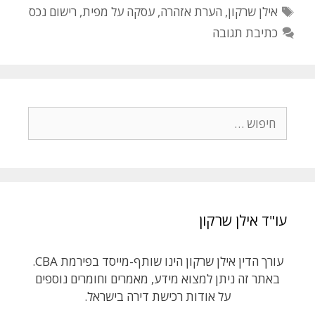
t
b
תגיות
אילן שרקון
,
הערת אזהרה
,
עסקה על מפית
,
רישום נכס
e
o
כתיבת תגובה
r
o
k
חיפוש:
עו"ד אילן שרקון
עורך הדין אילן שרקון הינו שותף-מייסד בפירמת CBA.
באתר זה ניתן למצוא מידע, מאמרים וחומרים נוספים
על אודות רכישת דירה בישראל.