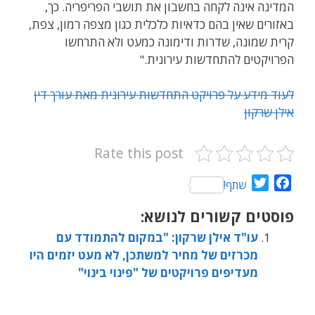
המדינה אינה לקחה בחשבון את תושבי הפריפריה. כך,
באזורים שאין בהם כדאיות כלכלית כגון מצפה רמון, צפת,
קרית שמונה, שדרות ודימונה כמעט ולא התרחשו
הפרויקטים להתחדשות עירונית."
לעוד מידע על פרויקט התחדשות עירונית מאת עורך דין
אילן שרקון
Rate this post
T
F
שתף!
w
a
פוסטים קשורים לנושא:
i
c
t
e
עו"ד אילן שרקון: "במקום להתמודד עם
t
b
מכרזים של מחיר למשתכן, לא מעט יזמים היו
e
o
מעדיפים פרויקטים של "פינוי בינוי"
r
o
k