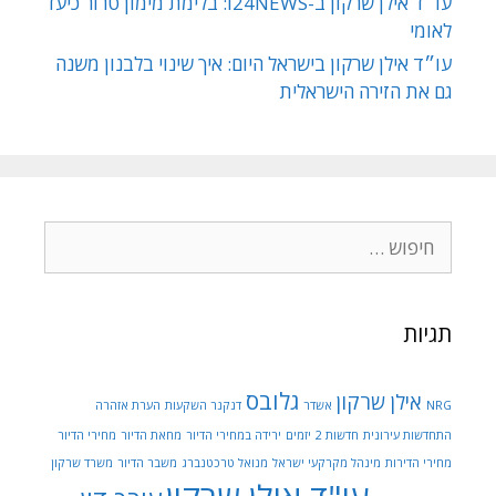
עו״ד אילן שרקון ב-i24NEWS: בלימת מימון טרור כיעד
לאומי
עו״ד אילן שרקון בישראל היום: איך שינוי בלבנון משנה
גם את הזירה הישראלית
חיפוש:
תגיות
גלובס
אילן שרקון
NRG
אשדר
דנקנר השקעות
הערת אזהרה
התחדשות עירונית
חדשות 2
יזמים
ירידה במחירי הדיור
מחאת הדיור
מחירי הדיור
מחירי הדירות
מינהל מקרקעי ישראל
מנואל טרכטנברג
משבר הדיור
משרד שרקון