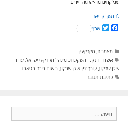
שנלקחים מראש מהדיירים.
להמשך קריאה
T
F
שתף!
w
a
i
c
t
e
קטגוריות
מאמרים
,
מקרקעין
t
b
תגיות
אשדר
,
דנקנר השקעות
,
מינהל מקרקעי ישראל
,
עו"ד
e
o
אילן שרקון
,
עורך דין אילן שרקון
,
רישום דירה בטאבו
r
o
k
כתיבת תגובה
חיפוש: