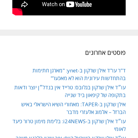
פוסטים אחרונים
ד"ר עו"ד אילן שרקון ב-ynet: "מארגן חתימות
בהתחדשות עירונית הוא לא מאכער"
עו״ד אילן שרקון בגלובס: טרייד אין בנדל״ן יוצר ודאות
בתקופה של קיפאון ביד שנייה
אילן שרקון ב-TAPER: מאחורי השיא הישראלי באיש
הברזל – אלמוג אלעזרי מדבר
עו״ד אילן שרקון ב-i24NEWS: בלימת מימון טרור כיעד
לאומי