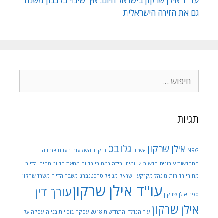
עו״ד אילן שרקון בישראל היום: איך שינוי בלבנון משנה
גם את הזירה הישראלית
חיפוש:
תגיות
גלובס
אילן שרקון
NRG
אשדר
דנקנר השקעות
הערת אזהרה
התחדשות עירונית
חדשות 2
יזמים
ירידה במחירי הדיור
מחאת הדיור
מחירי הדיור
מחירי הדירות
מינהל מקרקעי ישראל
מנואל טרכטנברג
משבר הדיור
משרד שרקון
עו"ד אילן שרקון
עורך דין
ספר אילן שרקון
אילן שרקון
עיר הנדל"ן התחדשות 2018
עסקה בזכויות בנייה
עסקה על