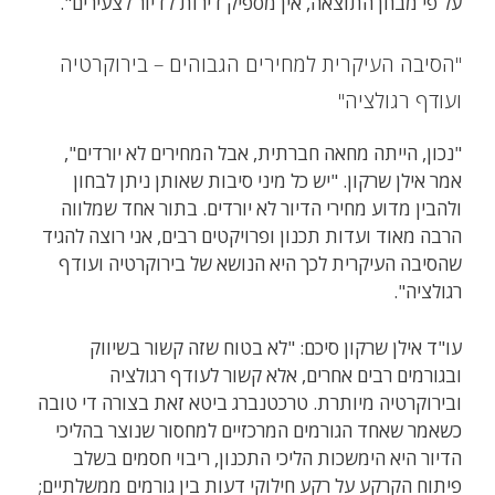
על פי מבחן התוצאה, אין מספיק דירות לדיור לצעירים".
"הסיבה העיקרית למחירים הגבוהים – בירוקרטיה
ועודף רגולציה"
"נכון, הייתה מחאה חברתית, אבל המחירים לא יורדים",
אמר אילן שרקון. "יש כל מיני סיבות שאותן ניתן לבחון
ולהבין מדוע מחירי הדיור לא יורדים. בתור אחד שמלווה
הרבה מאוד ועדות תכנון ופרויקטים רבים, אני רוצה להגיד
שהסיבה העיקרית לכך היא הנושא של בירוקרטיה ועודף
רגולציה".
עו"ד אילן שרקון סיכם: "לא בטוח שזה קשור בשיווק
ובגורמים רבים אחרים, אלא קשור לעודף רגולציה
ובירוקרטיה מיותרת. טרכטנברג ביטא זאת בצורה די טובה
כשאמר שאחד הגורמים המרכזיים למחסור שנוצר בהליכי
הדיור היא הימשכות הליכי התכנון, ריבוי חסמים בשלב
פיתוח הקרקע על רקע חילוקי דעות בין גורמים ממשלתיים;