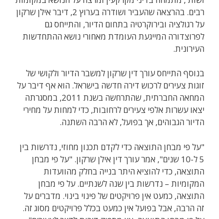
רבים. בהרצאה שהעביר ושודרה בערוץ 2, דיבר אילן שרקון
על רגולציה ובירוקרטיה בתחום הדיור, והתייחס גם
לפרוצדורה המייגעת העומדת מאחורי נושא ההתחדשות
העירונית.
בנוסף התייחס עורך דין שרקון למשבר הדיור ולקושי של
זוגות צעירים לרכוש דירה חדשה בישראל. הוא אף דיבר על
המחאה החברתית, שהתרחשה בשנת 2011, במסגרתה
יצאו עשרות אלפי צעירים לרחובות, כדי למחות על מחירי
הדיור הגבוהים, אך בפועל, לא הרבה השתנה.
"על פי מבחן התוצאה כדי לקדם תכנון מחוזי, נדרשות בין
5 ל-10 שנים", אמר עורך דין אילן שרקון. "על פי מבחן
התוצאה, כדי להוציא היתר בנייה בחלק מהוועדות
המקומיות – נדרשות בין שנה לשנתיים. על פי מבחן
התוצאה, כמעט אין פרויקטים של פינוי בינוי. מדברים על
זה הרבה, אבל בפועל אין כמעט בכלל פרויקטים מסוג זה.