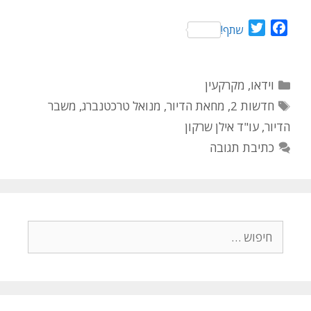
T
F
שתף!
w
a
i
c
t
e
קטגוריות
וידאו
,
מקרקעין
t
b
תגיות
חדשות 2
,
מחאת הדיור
,
מנואל טרכטנברג
,
משבר
e
o
הדיור
,
עו"ד אילן שרקון
r
o
k
כתיבת תגובה
חיפוש: