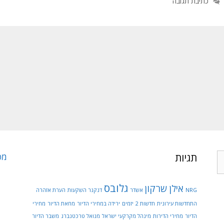
כתיבת תגובה
e
o
r
o
k
תגיות
מפ
גלובס
אילן שרקון
NRG
אשדר
דנקנר השקעות
הערת אזהרה
התחדשות עירונית
חדשות 2
יזמים
ירידה במחירי הדיור
מחאת הדיור
מחירי
הדיור
מחירי הדירות
מינהל מקרקעי ישראל
מנואל טרכטנברג
משבר הדיור