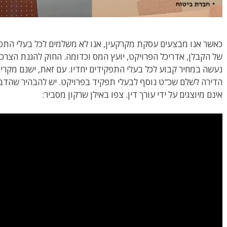
כאשר אנו מבצעים עסקת מקרקעין, אנו לא משלמים לכל בעלי התפקי
של הקבלן, אדריכל הפרויקט, יועץ המס וכדומה. החוק להגנת הצרכן
נעשה במחיר קבוע לכל בעלי התפקידים יחדיו. עם זאת, ישנם מקרי
הדירה לשלם שכ"ט נוסף לבעלי תפקיד בפרויקט. יש להבהיר שהדבר
אינם מיוצגים על ידי עורך דין. צפו באילן שרקון מסביר: