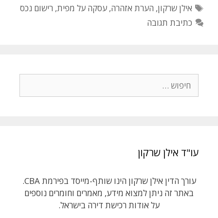
t
b
תגיות
אילן שרקון
,
הערת אזהרה
,
עסקה על מפית
,
רישום נכס
e
o
כתיבת תגובה
r
o
k
חיפוש:
עו"ד אילן שרקון
עורך הדין אילן שרקון הינו שותף-מייסד בפירמת CBA.
באתר זה ניתן למצוא מידע, מאמרים וחומרים נוספים
על אודות רכישת דירה בישראל.