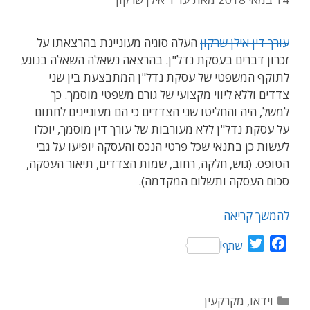
עורך דין אילן שרקון
העלה סוגיה מעוניינת בהרצאתו על
זכרון דברים בעסקת נדל"ן. בהרצאה נשאלה השאלה בנוגע
לתוקף המשפטי של עסקת נדל"ן המתבצעת בין שני
צדדים וללא ליווי מקצועי של גורם משפטי מוסמך. כך
למשל, היה והחליטו שני הצדדים כי הם מעוניינים לחתום
על עסקת נדל"ן ללא מעורבות של עורך דין מוסמך, יוכלו
לעשות כן בתנאי שכל פרטי הנכס והעסקה יופיעו על גבי
הטופס. (גוש, חלקה, רחוב, שמות הצדדים, תיאור העסקה,
סכום העסקה ותשלום המקדמה).
להמשך קריאה
T
F
שתף!
w
a
i
c
t
e
קטגוריות
וידאו
,
מקרקעין