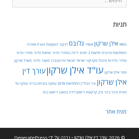
תגיות
גלובס
אילן שרקון
NRG
אשדר
דנקנר השקעות
הערת אזהרה
התחדשות עירונית
חדשות 2
יזמים
ירידה במחירי הדיור
מחאת הדיור
מחירי הדיור
מחירי הדירות
מינהל מקרקעי ישראל
מנואל טרכטנברג
משבר הדיור
משרד שרקון
עו"ד אילן שרקון
עורך דין
ספר אילן שרקון
אילן שרקון
עיר הנדל"ן התחדשות 2018
עסקה בזכויות בנייה
עסקה על
מפית
פינוי בינוי
צ'ק
קרקעות
רישום דירה בטאבו
רישום נכס
מפת אתר
© 2026 עורך דין אילן שרקון
• נבנה על ידי
GeneratePress