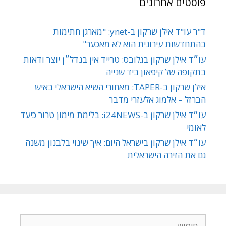
פוסטים אחרונים
ד"ר עו"ד אילן שרקון ב-ynet: "מארגן חתימות
בהתחדשות עירונית הוא לא מאכער"
עו״ד אילן שרקון בגלובס: טרייד אין בנדל״ן יוצר ודאות
בתקופה של קיפאון ביד שנייה
אילן שרקון ב-TAPER: מאחורי השיא הישראלי באיש
הברזל – אלמוג אלעזרי מדבר
עו״ד אילן שרקון ב-i24NEWS: בלימת מימון טרור כיעד
לאומי
עו״ד אילן שרקון בישראל היום: איך שינוי בלבנון משנה
גם את הזירה הישראלית
חיפוש: