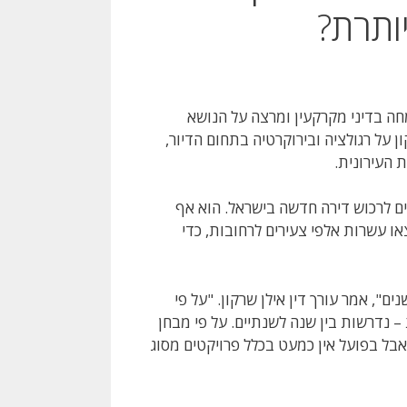
ותרת?
מחה בדיני מקרקעין ומרצה על הנושא
ר ושודרה בערוץ 2, דיבר אילן שרקון על רגולציה ובירוקרטיה בתחום הדיור,
 העירונית.
רים לרכוש דירה חדשה בישראל. הוא אף
שהתרחשה בשנת 2011, במסגרתה יצאו עשרות אלפי צעירים לרחובות, כדי
פי מבחן התוצאה כדי לקדם תכנון מחוזי, נדרשות בין 5 ל-10 שנים", אמר עורך דין אילן שרקון. "על פי
– נדרשות בין שנה לשנתיים. על פי מבחן
 אבל בפועל אין כמעט בכלל פרויקטים מסוג