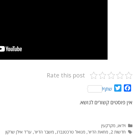
Rate this post
T
F
שתף!
w
a
אין פוסטים קשורים לנושא.
i
c
t
e
t
b
e
o
קטגוריות
וידאו
,
מקרקעין
r
o
תגיות
חדשות 2
,
מחאת הדיור
,
מנואל טרכטנברג
,
משבר הדיור
,
עו"ד אילן שרקון