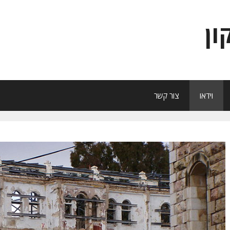
ון
וידאו
צור קשר