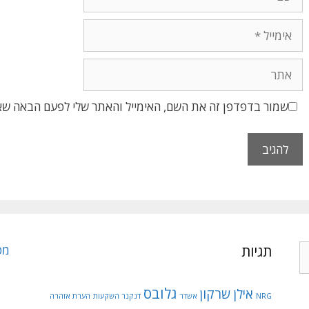
אימייל
אתר
שמור בדפדפן זה את השם, האימייל והאתר שלי לפעם הבאה שאג
תגיות
מפ
גלובס
אילן שרקון
NRG
אשדר
דנקנר השקעות
הערת אזהרה