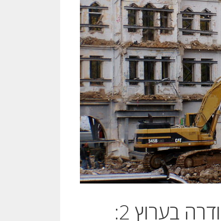
עו"ד אילן שרקון בהרצאה ששודרה בערוץ 2: