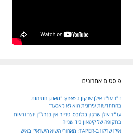
פוסטים אחרונים
ד"ר עו"ד אילן שרקון ב-ynet: "מארגן חתימות
בהתחדשות עירונית הוא לא מאכער"
עו״ד אילן שרקון בגלובס: טרייד אין בנדל״ן יוצר ודאות
בתקופה של קיפאון ביד שנייה
אילן שרקון ב-TAPER: מאחורי השיא הישראלי באיש