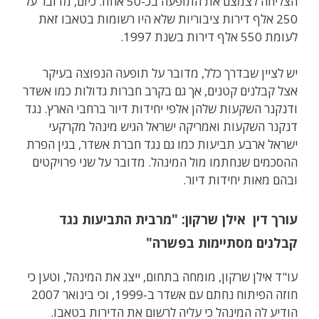
הצליחה לצמצם את התופעה בכ-50 אחוז. כיום, מדובר על
250 אלף דירות ציבוריות שלא היו רשומות בטאבו זאת
לעומת 550 אלף דירות בשנת 1997.
יש לציין שבדרך כלל, מדובר על תופעה הנפוצה בעיקר
אצל קבלנים קטנים, אך גם בקרב חברות גדולות כמו אשדר
ודנקנר השקעות שלהן אלפי יחידות דיור ברחבי הארץ. נגד
דנקנר השקעות ואמריקה ישראל הגיש מינהל מקרקעי
ישראל ארבע תביעות כמו גם נגד חברת אשדר, בגין הפרת
ההסכמים שנחתמו מול המינהל. מדובר על שני פרויקטים
ובהם מאות יחידות דיור.
עורך דין אילן שרקון: "מרבית התביעות נגד
קבלנים מסתיימות בפשרה"
עו"ד אילן שרקון, מומחה בתחום, ייצג את המינהל, וטען כי
חוזה הפיתוח נחתם עם אשדר ב-1999, וכי בינואר 2007
הודיע לה המינהל כי עליה לרשום את הדירות בטאבו.