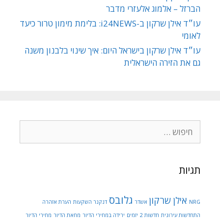
הברזל – אלמוג אלעזרי מדבר
עו״ד אילן שרקון ב-i24NEWS: בלימת מימון טרור כיעד
לאומי
עו״ד אילן שרקון בישראל היום: איך שינוי בלבנון משנה
גם את הזירה הישראלית
חיפוש:
תגיות
גלובס
אילן שרקון
NRG
אשדר
דנקנר השקעות
הערת אזהרה
התחדשות עירונית
חדשות 2
יזמים
ירידה במחירי הדיור
מחאת הדיור
מחירי הדיור