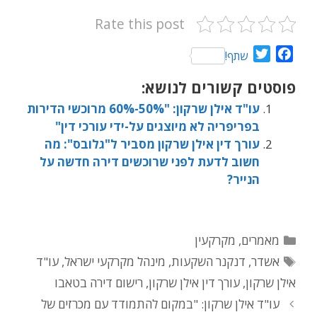
Rate this post
T
F
שתף!
w
a
פוסטים קשורים לנושא:
i
c
t
e
עו"ד אילן שרקון: "50%-60% מרוכשי הדירות
t
b
בפריפריה לא מיוצגים על-ידי עורכי דין"
e
o
עורך דין אילן שרקון מסביר ל"גלובס": מה
r
o
חשוב לדעת לפני שרוכשים דירה חדשה על
k
הנייר?
קטגוריות
מאמרים
,
מקרקעין
תגיות
אשדר
,
דנקנר השקעות
,
מינהל מקרקעי ישראל
,
עו"ד
אילן שרקון
,
עורך דין אילן שרקון
,
רישום דירה בטאבו
עו"ד אילן שרקון: "במקום להתמודד עם מכרזים של