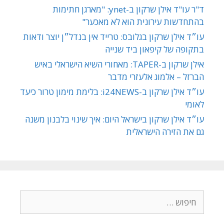
ד"ר עו"ד אילן שרקון ב-ynet: "מארגן חתימות
בהתחדשות עירונית הוא לא מאכער"
עו״ד אילן שרקון בגלובס: טרייד אין בנדל״ן יוצר ודאות
בתקופה של קיפאון ביד שנייה
אילן שרקון ב-TAPER: מאחורי השיא הישראלי באיש
הברזל – אלמוג אלעזרי מדבר
עו״ד אילן שרקון ב-i24NEWS: בלימת מימון טרור כיעד
לאומי
עו״ד אילן שרקון בישראל היום: איך שינוי בלבנון משנה
גם את הזירה הישראלית
חיפוש: