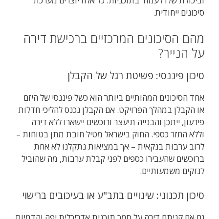
וביכולת שלו לעמוד בתוכניות. כל אלה יוצרים מערכת
סיכונים ייחודית.
מהם הסיכונים המרכזיים ברכישת דירה
על הנייר?
סיכון פיננסי: פשיטת רגל של הקבלן
אחד הסיכונים המהותיים ביותר הוא כשל פיננסי של היזם
או הקבלן במהלך הפרויקט. אם הקבלן נכנס להליכי חדלות
פירעון, ייתכן והבנייה תיעצר ורוכשים יישארו ללא דירה
וללא החזר כספי. החוק בישראל מטיל חובת מתן בטוחות –
לרוב ערבות בנקאית – אך במציאות נתקלנו לא אחת
ברוכשים שהעבירו כספים לפני קבלת ערבות, מה שהוביל
לנזקים משמעותיים.
סיכון תכנוני: שינויים בתב"ע או בעיכובים ברישוי
גם אם קניתם דירה על סמך תוכנית אדריכלית יפה והדמיות