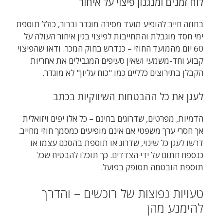
לוח זמנים ומנגנון פיצוי על איחור
בחוזה חייב להופיע מועד מסירה מוגדר וברור, כולל תוספת
ימי חסד מוגבלת והתחייבות לפיצוי בגין איחור העולה על
60 יום מהמועד החוזי – כנדרש בחוק המכר. ודאו שהפיצוי
קבוע וחד-משמעי ושאין סעיפים המגבילים את אחריות
הקבלן בתירוצים כלליים כמו "כוח עליון" לא מוגדר.
לעגן את כל ההבטחות השיווקיות בכתב
הדמיות, מפרטים, שדרוגים בחינם – כל אלו יפים ויזואלית
אך חסרי ערך משפטי אם אינם מופיעים כמסמך חוזי מחייב.
דרשו לעגן כל שינוי, שדרוג או תוספת בהסכם עצמו או
כנספח חתום על ידי הצדדים. כך תוכלו להבטיח שכל
תוספת הובטחה תסופק בפועל.
טעויות נפוצות של רוכשים – והדרך
להימנע מהן