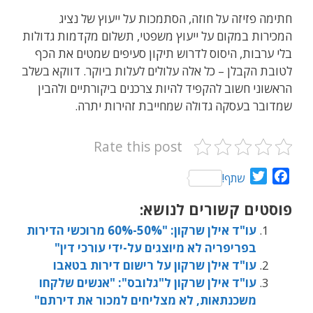
חתימה פזיזה על חוזה, הסתמכות על ייעוץ של נציג
המכירות במקום על ייעוץ משפטי, תשלום מקדמות גדולות
בלי ערבות, היסוס לדרוש תיקון סעיפים שמטים את הכף
לטובת הקבלן – כל אלה עלולים לעלות ביוקר. דווקא בשלב
הראשוני חשוב להקפיד להיות צרכנים ביקורתיים ולהבין
שמדובר בעסקה גדולה שמחייבת זהירות יתרה.
Rate this post
T
F
שתף!
w
a
פוסטים קשורים לנושא:
i
c
t
e
עו"ד אילן שרקון: "50%-60% מרוכשי הדירות
t
b
בפריפריה לא מיוצגים על-ידי עורכי דין"
e
o
עו"ד אילן שרקון על רישום דירות בטאבו
r
o
עו"ד אילן שרקון ל"גלובס": "אנשים שלקחו
k
משכנתאות, לא מצליחים למכור את דירתם"