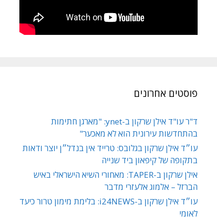
פוסטים אחרונים
ד"ר עו"ד אילן שרקון ב-ynet: "מארגן חתימות
בהתחדשות עירונית הוא לא מאכער"
עו״ד אילן שרקון בגלובס: טרייד אין בנדל״ן יוצר ודאות
בתקופה של קיפאון ביד שנייה
אילן שרקון ב-TAPER: מאחורי השיא הישראלי באיש
הברזל – אלמוג אלעזרי מדבר
עו״ד אילן שרקון ב-i24NEWS: בלימת מימון טרור כיעד
לאומי