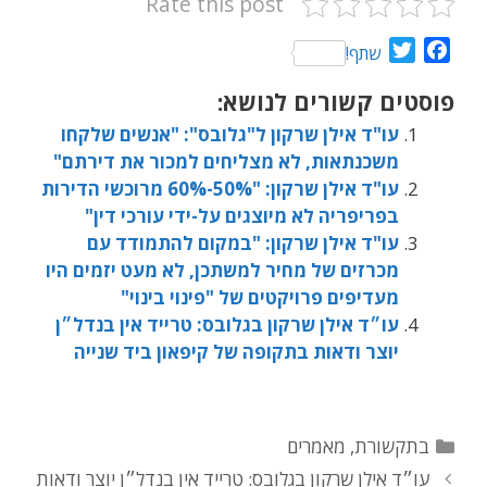
Rate this post
T
F
שתף!
w
a
פוסטים קשורים לנושא:
i
c
t
e
עו"ד אילן שרקון ל"גלובס": "אנשים שלקחו
t
b
משכנתאות, לא מצליחים למכור את דירתם"
e
o
עו"ד אילן שרקון: "50%-60% מרוכשי הדירות
r
o
בפריפריה לא מיוצגים על-ידי עורכי דין"
k
עו"ד אילן שרקון: "במקום להתמודד עם
מכרזים של מחיר למשתכן, לא מעט יזמים היו
מעדיפים פרויקטים של "פינוי בינוי"
עו״ד אילן שרקון בגלובס: טרייד אין בנדל״ן
יוצר ודאות בתקופה של קיפאון ביד שנייה
בתקשורת
,
מאמרים
עו״ד אילן שרקון בגלובס: טרייד אין בנדל״ן יוצר ודאות