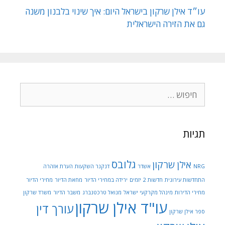
עו״ד אילן שרקון בישראל היום: איך שינוי בלבנון משנה
גם את הזירה הישראלית
תגיות
גלובס
אילן שרקון
NRG
אשדר
דנקנר השקעות
הערת אזהרה
התחדשות עירונית
חדשות 2
יזמים
ירידה במחירי הדיור
מחאת הדיור
מחירי הדיור
מחירי הדירות
מינהל מקרקעי ישראל
מנואל טרכטנברג
משבר הדיור
משרד שרקון
עו"ד אילן שרקון
עורך דין
ספר אילן שרקון